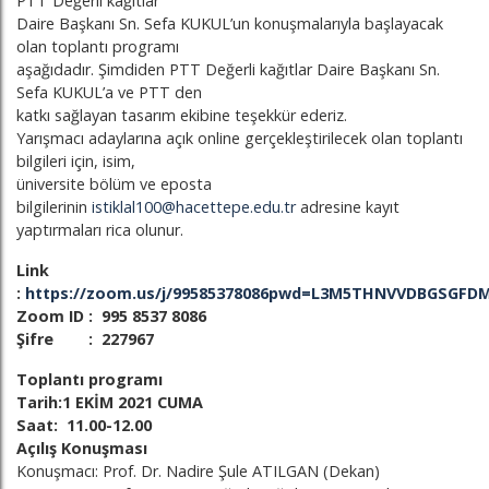
PTT Değerli kağıtlar
Daire Başkanı Sn. Sefa KUKUL’un konuşmalarıyla başlayacak
olan toplantı programı
aşağıdadır. Şimdiden PTT Değerli kağıtlar Daire Başkanı Sn.
Sefa KUKUL’a ve PTT den
katkı sağlayan tasarım ekibine teşekkür ederiz.
Yarışmacı adaylarına açık online gerçekleştirilecek olan toplantı
bilgileri için, isim,
üniversite bölüm ve eposta
bilgilerinin
istiklal100@hacettepe.edu.tr
adresine kayıt
yaptırmaları rica olunur.
Link
:
https://zoom.us/j/99585378086pwd=L3M5THNVVDBGSGF
Zoom ID :
995 8537 8086
Şifre : 227967
Toplantı programı
Tarih:1 EKİM 2021 CUMA
Saat: 11.00-12.00
Açılış Konuşması
Konuşmacı: Prof. Dr. Nadire Şule ATILGAN (Dekan)